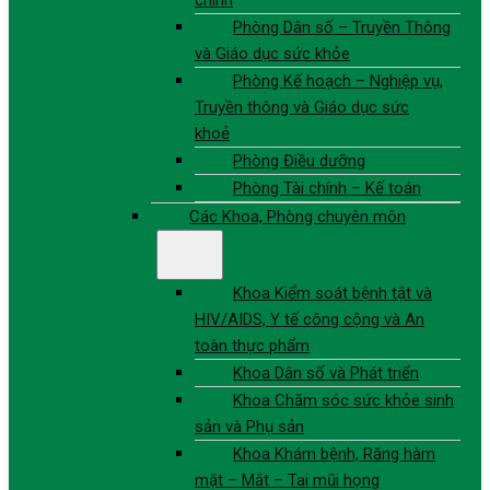
chính
Phòng Dân số – Truyền Thông
và Giáo dục sức khỏe
Phòng Kế hoạch – Nghiệp vụ,
Truyền thông và Giáo dục sức
khoẻ
Phòng Điều dưỡng
Phòng Tài chính – Kế toán
Các Khoa, Phòng chuyên môn
Khoa Kiểm soát bệnh tật và
HIV/AIDS, Y tế công cộng và An
toàn thực phẩm
Khoa Dân số và Phát triển
Khoa Chăm sóc sức khỏe sinh
sản và Phụ sản
Khoa Khám bệnh, Răng hàm
mặt – Mắt – Tai mũi họng