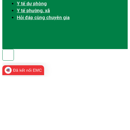
Y tế dự phòng
Y tế phường, xã
Hỏi đáp cùng chuyên gia
Đã kết nối EMC