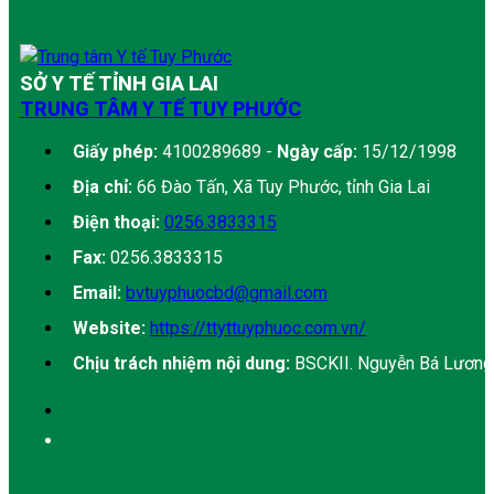
SỞ Y TẾ TỈNH GIA LAI
TRUNG TÂM Y TẾ TUY PHƯỚC
Giấy phép:
4100289689 -
Ngày cấp:
15/12/1998
Địa chỉ:
66 Đào Tấn, Xã Tuy Phước, tỉnh Gia Lai
Điện thoại:
0256.3833315
Fax:
0256.3833315
Email:
bvtuyphuocbd@gmail.com
Website:
https://ttyttuyphuoc.com.vn/
Chịu trách nhiệm nội dung:
BSCKII. Nguyễn Bá Lương