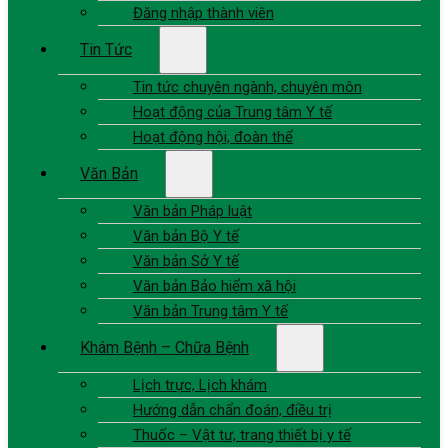
Đăng nhập thành viên
Tin Tức
Tin tức chuyên ngành, chuyên môn
Hoạt động của Trung tâm Y tế
Hoạt động hội, đoàn thể
Văn Bản
Văn bản Pháp luật
Văn bản Bộ Y tế
Văn bản Sở Y tế
Văn bản Bảo hiểm xã hội
Văn bản Trung tâm Y tế
Khám Bệnh – Chữa Bệnh
Lịch trực, Lịch khám
Hướng dẫn chẩn đoán, điều trị
Thuốc – Vật tư, trang thiết bị y tế