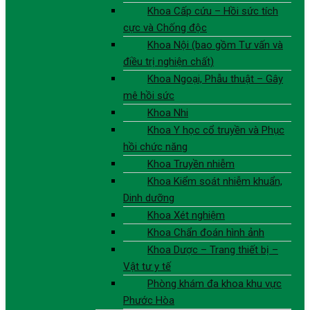
Khoa Cấp cứu – Hồi sức tích
cực và Chống độc
Khoa Nội (bao gồm Tư vấn và
điều trị nghiện chất)
Khoa Ngoại, Phẫu thuật – Gây
mê hồi sức
Khoa Nhi
Khoa Y học cổ truyền và Phục
hồi chức năng
Khoa Truyền nhiễm
Khoa Kiểm soát nhiễm khuẩn,
Dinh dưỡng
Khoa Xét nghiệm
Khoa Chẩn đoán hình ảnh
Khoa Dược – Trang thiết bị –
Vật tư y tế
Phòng khám đa khoa khu vực
Phước Hòa