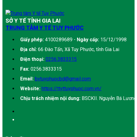
SỞ Y TẾ TỈNH GIA LAI
TRUNG TÂM Y TẾ TUY PHƯỚC
Giấy phép:
4100289689 -
Ngày cấp:
15/12/1998
Địa chỉ:
66 Đào Tấn, Xã Tuy Phước, tỉnh Gia Lai
Điện thoại:
0256.3833315
Fax:
0256.3833315
Email:
bvtuyphuocbd@gmail.com
Website:
https://ttyttuyphuoc.com.vn/
Chịu trách nhiệm nội dung:
BSCKII. Nguyễn Bá Lương