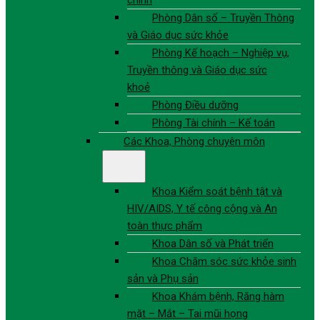
chính
Phòng Dân số – Truyền Thông
và Giáo dục sức khỏe
Phòng Kế hoạch – Nghiệp vụ,
Truyền thông và Giáo dục sức
khoẻ
Phòng Điều dưỡng
Phòng Tài chính – Kế toán
Các Khoa, Phòng chuyên môn
Khoa Kiểm soát bệnh tật và
HIV/AIDS, Y tế công cộng và An
toàn thực phẩm
Khoa Dân số và Phát triển
Khoa Chăm sóc sức khỏe sinh
sản và Phụ sản
Khoa Khám bệnh, Răng hàm
mặt – Mắt – Tai mũi họng