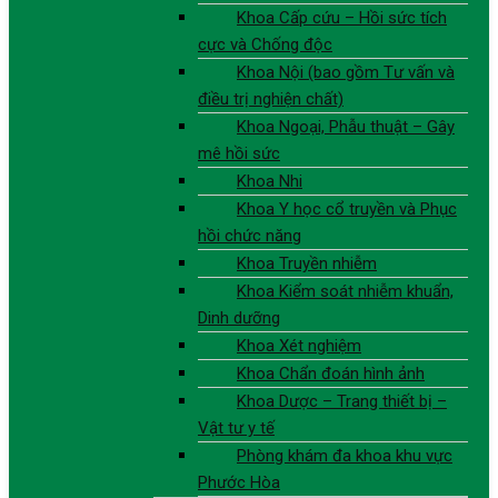
Khoa Cấp cứu – Hồi sức tích
cực và Chống độc
Khoa Nội (bao gồm Tư vấn và
điều trị nghiện chất)
Khoa Ngoại, Phẫu thuật – Gây
mê hồi sức
Khoa Nhi
Khoa Y học cổ truyền và Phục
hồi chức năng
Khoa Truyền nhiễm
Khoa Kiểm soát nhiễm khuẩn,
Dinh dưỡng
Khoa Xét nghiệm
Khoa Chẩn đoán hình ảnh
Khoa Dược – Trang thiết bị –
Vật tư y tế
Phòng khám đa khoa khu vực
Phước Hòa