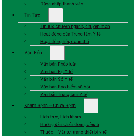
Đăng nhập thành viên
Tin Tức
Tin tức chuyên ngành, chuyên môn
Hoạt động của Trung tâm Y tế
Hoạt động hội, đoàn thể
Văn Bản
Văn bản Pháp luật
Văn bản Bộ Y tế
Văn bản Sở Y tế
Văn bản Bảo hiểm xã hội
Văn bản Trung tâm Y tế
Khám Bệnh – Chữa Bệnh
Lịch trực, Lịch khám
Hướng dẫn chẩn đoán, điều trị
Thuốc – Vật tư, trang thiết bị y tế