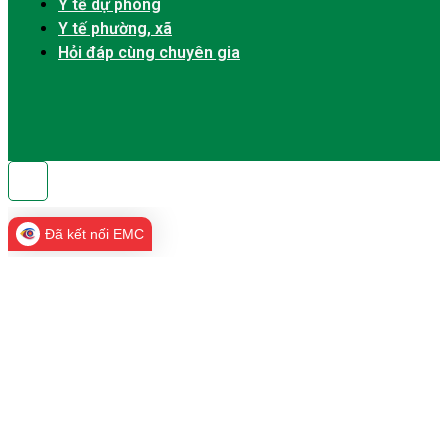
Y tế dự phòng
Y tế phường, xã
Hỏi đáp cùng chuyên gia
Đã kết nối EMC