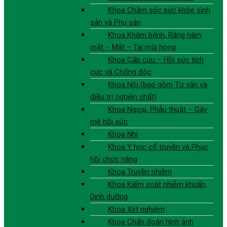
Khoa Chăm sóc sức khỏe sinh
sản và Phụ sản
Khoa Khám bệnh, Răng hàm
mặt – Mắt – Tai mũi họng
Khoa Cấp cứu – Hồi sức tích
cực và Chống độc
Khoa Nội (bao gồm Tư vấn và
điều trị nghiện chất)
Khoa Ngoại, Phẫu thuật – Gây
mê hồi sức
Khoa Nhi
Khoa Y học cổ truyền và Phục
hồi chức năng
Khoa Truyền nhiễm
Khoa Kiểm soát nhiễm khuẩn,
Dinh dưỡng
Khoa Xét nghiệm
Khoa Chẩn đoán hình ảnh