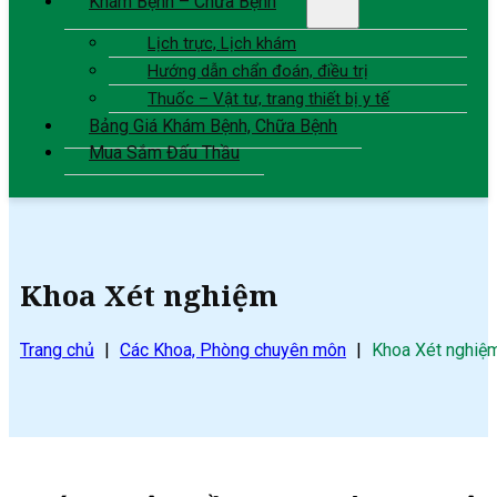
Khám Bệnh – Chữa Bệnh
Lịch trực, Lịch khám
Hướng dẫn chẩn đoán, điều trị
Thuốc – Vật tư, trang thiết bị y tế
Bảng Giá Khám Bệnh, Chữa Bệnh
Mua Sắm Đấu Thầu
Khoa Xét nghiệm
Trang chủ
|
Các Khoa, Phòng chuyên môn
|
Khoa Xét nghiệ