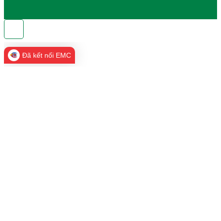
Đã kết nối EMC