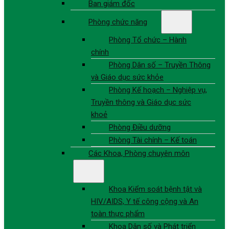
Ban giám đốc
Phòng chức năng
Phòng Tổ chức – Hành
chính
Phòng Dân số – Truyền Thông
và Giáo dục sức khỏe
Phòng Kế hoạch – Nghiệp vụ,
Truyền thông và Giáo dục sức
khoẻ
Phòng Điều dưỡng
Phòng Tài chính – Kế toán
Các Khoa, Phòng chuyên môn
Khoa Kiểm soát bệnh tật và
HIV/AIDS, Y tế công cộng và An
toàn thực phẩm
Khoa Dân số và Phát triển