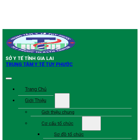
SỞ Y TẾ TỈNH GIA LAI
TRUNG TÂM Y TẾ TUY PHƯỚC
Trang Chủ
Giới Thiệu
Giới thiệu chung
Cơ cấu tổ chức
Sơ đồ tổ chức