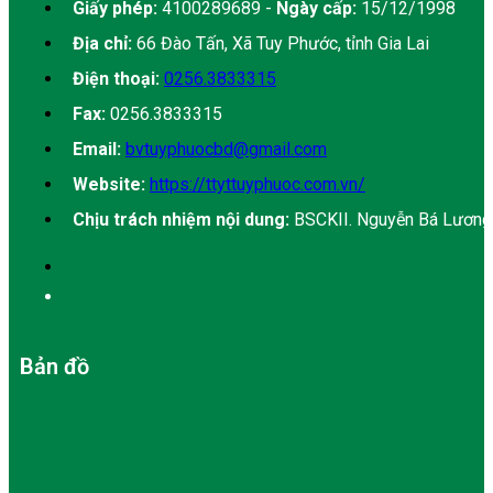
Giấy phép:
4100289689 -
Ngày cấp:
15/12/1998
Địa chỉ:
66 Đào Tấn, Xã Tuy Phước, tỉnh Gia Lai
Điện thoại:
0256.3833315
Fax:
0256.3833315
Email:
bvtuyphuocbd@gmail.com
Website:
https://ttyttuyphuoc.com.vn/
Chịu trách nhiệm nội dung:
BSCKII. Nguyễn Bá Lương
Bản đồ