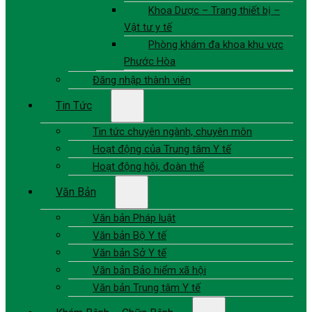
Khoa Dược – Trang thiết bị –
Vật tư y tế
Phòng khám đa khoa khu vực
Phước Hòa
Đăng nhập thành viên
Tin Tức
Tin tức chuyên ngành, chuyên môn
Hoạt động của Trung tâm Y tế
Hoạt động hội, đoàn thể
Văn Bản
Văn bản Pháp luật
Văn bản Bộ Y tế
Văn bản Sở Y tế
Văn bản Bảo hiểm xã hội
Văn bản Trung tâm Y tế