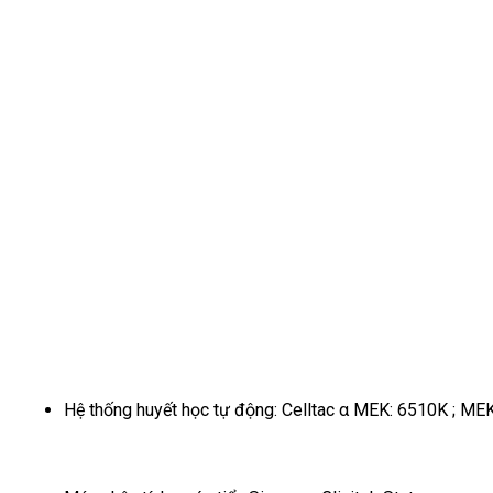
Hệ thống huyết học tự động: Celltac α MEK: 6510K ; M