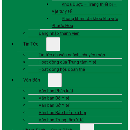
Khoa Dược – Trang thiết bị –
Vật tư y tế
Phòng khám đa khoa khu vực
Phước Hòa
Đăng nhập thành viên
Tin Tức
Tin tức chuyên ngành, chuyên môn
Hoạt động của Trung tâm Y tế
Hoạt động hội, đoàn thể
Văn Bản
Văn bản Pháp luật
Văn bản Bộ Y tế
Văn bản Sở Y tế
Văn bản Bảo hiểm xã hội
Văn bản Trung tâm Y tế