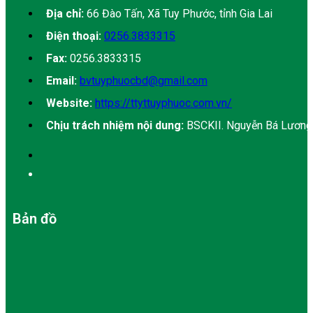
Địa chỉ:
66 Đào Tấn, Xã Tuy Phước, tỉnh Gia Lai
Điện thoại:
0256.3833315
Fax:
0256.3833315
Email:
bvtuyphuocbd@gmail.com
Website:
https://ttyttuyphuoc.com.vn/
Chịu trách nhiệm nội dung:
BSCKII. Nguyễn Bá Lương
Bản đồ