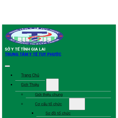
SỞ Y TẾ TỈNH GIA LAI
TRUNG TÂM Y TẾ TUY PHƯỚC
Trang Chủ
Giới Thiệu
Giới thiệu chung
Cơ cấu tổ chức
Sơ đồ tổ chức