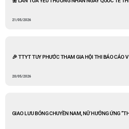
🌼 LAN TỎA YÊU THƯƠNG NHÂN NGÀY QUỐC TẾ THIẾ
21/05/2026
🎉 TTYT TUY PHƯỚC THAM GIA HỘI THI BÁO CÁO VI
20/05/2026
GIAO LƯU BÓNG CHUYỀN NAM, NỮ HƯỞNG ỨNG “T