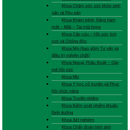
Khoa Chăm sóc sức khỏe sinh
sản và Phụ sản
Khoa Khám bệnh, Răng hàm
mặt – Mắt – Tai mũi họng
Khoa Cấp cứu – Hồi sức tích
cực và Chống độc
Khoa Nội (bao gồm Tư vấn và
điều trị nghiện chất)
Khoa Ngoại, Phẫu thuật – Gây
mê hồi sức
Khoa Nhi
Khoa Y học cổ truyền và Phục
hồi chức năng
Khoa Truyền nhiễm
Khoa Kiểm soát nhiễm khuẩn,
Dinh dưỡng
Khoa Xét nghiệm
Khoa Chẩn đoán hình ảnh