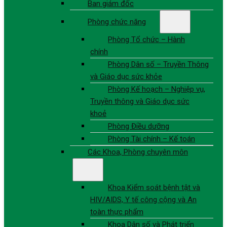
Ban giám đốc
Phòng chức năng
Phòng Tổ chức – Hành
chính
Phòng Dân số – Truyền Thông
và Giáo dục sức khỏe
Phòng Kế hoạch – Nghiệp vụ,
Truyền thông và Giáo dục sức
khoẻ
Phòng Điều dưỡng
Phòng Tài chính – Kế toán
Các Khoa, Phòng chuyên môn
Khoa Kiểm soát bệnh tật và
HIV/AIDS, Y tế công cộng và An
toàn thực phẩm
Khoa Dân số và Phát triển