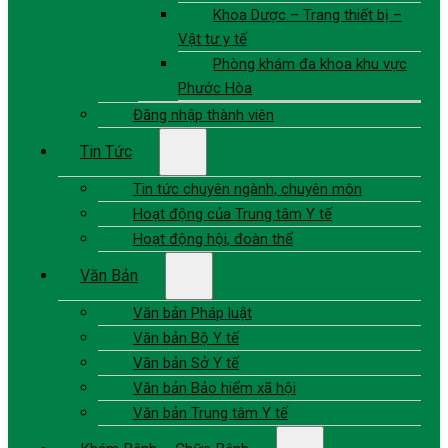
Khoa Dược – Trang thiết bị –
Vật tư y tế
Phòng khám đa khoa khu vực
Phước Hòa
Đăng nhập thành viên
Tin Tức
Tin tức chuyên ngành, chuyên môn
Hoạt động của Trung tâm Y tế
Hoạt động hội, đoàn thể
Văn Bản
Văn bản Pháp luật
Văn bản Bộ Y tế
Văn bản Sở Y tế
Văn bản Bảo hiểm xã hội
Văn bản Trung tâm Y tế