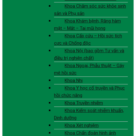
Khoa Chăm sóc sức khỏe sinh
sản và Phụ sản
Khoa Khám bệnh, Răng hàm
mặt – Mắt – Tai mũi họng
Khoa Cấp cứu – Hồi sức tích
cực và Chống độc
Khoa Nội (bao gồm Tư vấn và
điều trị nghiện chất)
Khoa Ngoại, Phẫu thuật – Gây
mê hồi sức
Khoa Nhi
Khoa Y học cổ truyền và Phục
hồi chức năng
Khoa Truyền nhiễm
Khoa Kiểm soát nhiễm khuẩn,
Dinh dưỡng
Khoa Xét nghiệm
Khoa Chẩn đoán hình ảnh