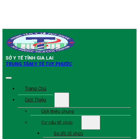
SỞ Y TẾ TỈNH GIA LAI
TRUNG TÂM Y TẾ TUY PHƯỚC
Trang Chủ
Giới Thiệu
Giới thiệu chung
Cơ cấu tổ chức
Sơ đồ tổ chức