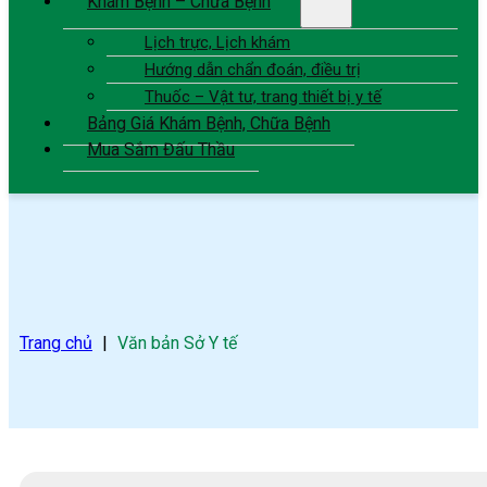
Khám Bệnh – Chữa Bệnh
Lịch trực, Lịch khám
Hướng dẫn chẩn đoán, điều trị
Thuốc – Vật tư, trang thiết bị y tế
Bảng Giá Khám Bệnh, Chữa Bệnh
Mua Sắm Đấu Thầu
Trang chủ
|
Văn bản Sở Y tế