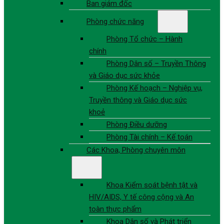
Ban giám đốc
Phòng chức năng
Phòng Tổ chức – Hành
chính
Phòng Dân số – Truyền Thông
và Giáo dục sức khỏe
Phòng Kế hoạch – Nghiệp vụ,
Truyền thông và Giáo dục sức
khoẻ
Phòng Điều dưỡng
Phòng Tài chính – Kế toán
Các Khoa, Phòng chuyên môn
Khoa Kiểm soát bệnh tật và
HIV/AIDS, Y tế công cộng và An
toàn thực phẩm
Khoa Dân số và Phát triển