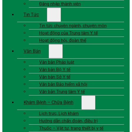
Đăng nhập thành viên
Tin Tức
Tin tức chuyên ngành, chuyên môn
Hoạt động của Trung tâm Y tế
Hoạt động hội, đoàn thể
Văn Bản
Văn bản Pháp luật
Văn bản Bộ Y tế
Văn bản Sở Y tế
Văn bản Bảo hiểm xã hội
Văn bản Trung tâm Y tế
Khám Bệnh – Chữa Bệnh
Lịch trực, Lịch khám
Hướng dẫn chẩn đoán, điều trị
Thuốc – Vật tư, trang thiết bị y tế