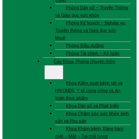
chính
Phòng Dân số – Truyền Thông
và Giáo dục sức khỏe
Phòng Kế hoạch – Nghiệp vụ,
Truyền thông và Giáo dục sức
khoẻ
Phòng Điều dưỡng
Phòng Tài chính – Kế toán
Các Khoa, Phòng chuyên môn
Khoa Kiểm soát bệnh tật và
HIV/AIDS, Y tế công cộng và An
toàn thực phẩm
Khoa Dân số và Phát triển
Khoa Chăm sóc sức khỏe sinh
sản và Phụ sản
Khoa Khám bệnh, Răng hàm
mặt – Mắt – Tai mũi họng