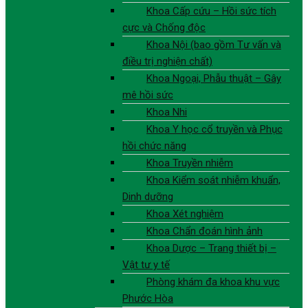
Khoa Cấp cứu – Hồi sức tích
cực và Chống độc
Khoa Nội (bao gồm Tư vấn và
điều trị nghiện chất)
Khoa Ngoại, Phẫu thuật – Gây
mê hồi sức
Khoa Nhi
Khoa Y học cổ truyền và Phục
hồi chức năng
Khoa Truyền nhiễm
Khoa Kiểm soát nhiễm khuẩn,
Dinh dưỡng
Khoa Xét nghiệm
Khoa Chẩn đoán hình ảnh
Khoa Dược – Trang thiết bị –
Vật tư y tế
Phòng khám đa khoa khu vực
Phước Hòa