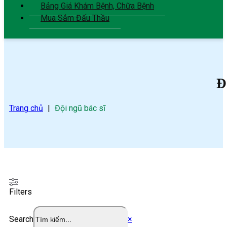
Bảng Giá Khám Bệnh, Chữa Bệnh
Mua Sắm Đấu Thầu
Đ
Trang chủ
|
Đội ngũ bác sĩ
Filters
Search
×