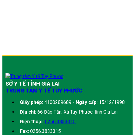
SỞ Y TẾ TỈNH GIA LAI
TRUNG TÂM Y TẾ TUY PHƯỚC
Giấy phép:
4100289689 -
Ngày cấp:
15/12/1998
Địa chỉ:
66 Đào Tấn, Xã Tuy Phước, tỉnh Gia Lai
Điện thoại:
0256.3833315
Fax:
0256.3833315