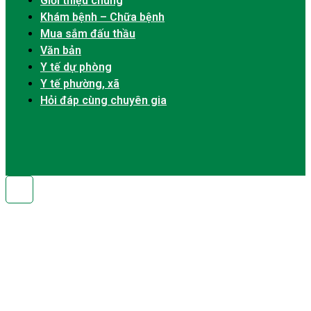
Giới thiệu chung
Khám bệnh – Chữa bệnh
Mua sắm đấu thầu
Văn bản
Y tế dự phòng
Y tế phường, xã
Hỏi đáp cùng chuyên gia