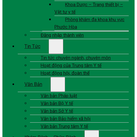
Khoa Dược – Trang thiết bị –
Vật tư y tế
Phòng khám đa khoa khu vực
Phước Hòa
Đăng nhập thành viên
Tin Tức
Tin tức chuyên ngành, chuyên môn
Hoạt động của Trung tâm Y tế
Hoạt động hội, đoàn thể
Văn Bản
Văn bản Pháp luật
Văn bản Bộ Y tế
Văn bản Sở Y tế
Văn bản Bảo hiểm xã hội
Văn bản Trung tâm Y tế