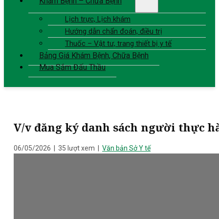
Khám Bệnh – Chữa Bệnh
Lịch trực, Lịch khám
Hướng dẫn chẩn đoán, điều trị
Thuốc – Vật tư, trang thiết bị y tế
Bảng Giá Khám Bệnh, Chữa Bệnh
Mua Sắm Đấu Thầu
V/v đăng ký danh sách người thực 
06/05/2026
|
35 lượt xem
|
Văn bản Sở Y tế