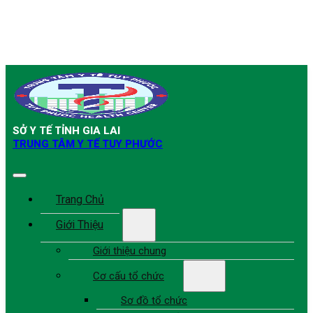
SỞ Y TẾ TỈNH GIA LAI
TRUNG TÂM Y TẾ TUY PHƯỚC
Trang Chủ
Giới Thiệu
Giới thiệu chung
Cơ cấu tổ chức
Sơ đồ tổ chức