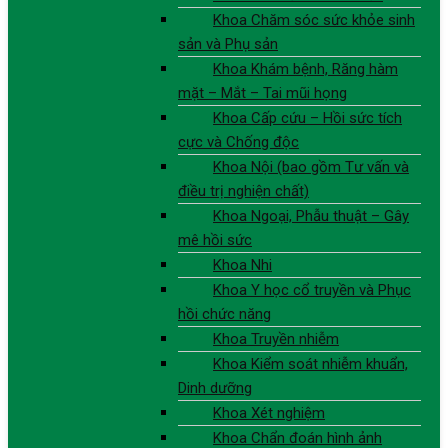
Khoa Chăm sóc sức khỏe sinh
sản và Phụ sản
Khoa Khám bệnh, Răng hàm
mặt – Mắt – Tai mũi họng
Khoa Cấp cứu – Hồi sức tích
cực và Chống độc
Khoa Nội (bao gồm Tư vấn và
điều trị nghiện chất)
Khoa Ngoại, Phẫu thuật – Gây
mê hồi sức
Khoa Nhi
Khoa Y học cổ truyền và Phục
hồi chức năng
Khoa Truyền nhiễm
Khoa Kiểm soát nhiễm khuẩn,
Dinh dưỡng
Khoa Xét nghiệm
Khoa Chẩn đoán hình ảnh