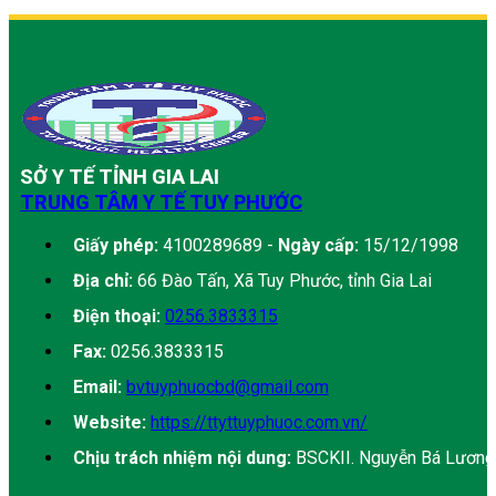
SỞ Y TẾ TỈNH GIA LAI
TRUNG TÂM Y TẾ TUY PHƯỚC
Giấy phép:
4100289689 -
Ngày cấp:
15/12/1998
Địa chỉ:
66 Đào Tấn, Xã Tuy Phước, tỉnh Gia Lai
Điện thoại:
0256.3833315
Fax:
0256.3833315
Email:
bvtuyphuocbd@gmail.com
Website:
https://ttyttuyphuoc.com.vn/
Chịu trách nhiệm nội dung:
BSCKII. Nguyễn Bá Lương