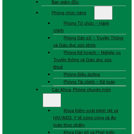
Ban giám đốc
Phòng chức năng
Phòng Tổ chức – Hành
chính
Phòng Dân số – Truyền Thông
và Giáo dục sức khỏe
Phòng Kế hoạch – Nghiệp vụ,
Truyền thông và Giáo dục sức
khoẻ
Phòng Điều dưỡng
Phòng Tài chính – Kế toán
Các Khoa, Phòng chuyên môn
Khoa Kiểm soát bệnh tật và
HIV/AIDS, Y tế công cộng và An
toàn thực phẩm
Khoa Dân số và Phát triển