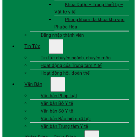
Khoa Dược – Trang thiết bị –
Vật tư y tế
Phòng khám đa khoa khu vực
Phước Hòa
Đăng nhập thành viên
Tin Tức
Tin tức chuyên ngành, chuyên môn
Hoạt động của Trung tâm Y tế
Hoạt động hội, đoàn thể
Văn Bản
Văn bản Pháp luật
Văn bản Bộ Y tế
Văn bản Sở Y tế
Văn bản Bảo hiểm xã hội
Văn bản Trung tâm Y tế