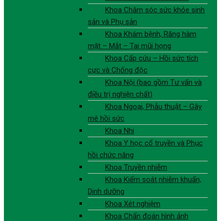
Khoa Chăm sóc sức khỏe sinh
sản và Phụ sản
Khoa Khám bệnh, Răng hàm
mặt – Mắt – Tai mũi họng
Khoa Cấp cứu – Hồi sức tích
cực và Chống độc
Khoa Nội (bao gồm Tư vấn và
điều trị nghiện chất)
Khoa Ngoại, Phẫu thuật – Gây
mê hồi sức
Khoa Nhi
Khoa Y học cổ truyền và Phục
hồi chức năng
Khoa Truyền nhiễm
Khoa Kiểm soát nhiễm khuẩn,
Dinh dưỡng
Khoa Xét nghiệm
Khoa Chẩn đoán hình ảnh