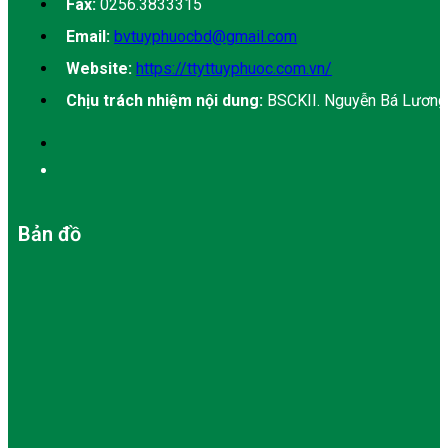
Fax:
0256.3833315
Email:
bvtuyphuocbd@gmail.com
Website:
https://ttyttuyphuoc.com.vn/
Chịu trách nhiệm nội dung:
BSCKII. Nguyễn Bá Lương
Bản đồ