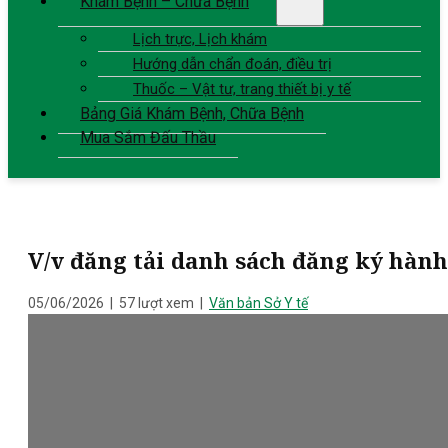
Khám Bệnh – Chữa Bệnh
Lịch trực, Lịch khám
Hướng dẫn chẩn đoán, điều trị
Thuốc – Vật tư, trang thiết bị y tế
Bảng Giá Khám Bệnh, Chữa Bệnh
Mua Sắm Đấu Thầu
V/v đăng tải danh sách đăng ký hàn
05/06/2026
|
57 lượt xem
|
Văn bản Sở Y tế