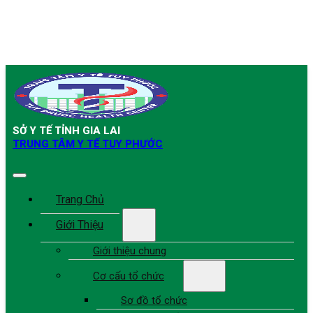
SỞ Y TẾ TỈNH GIA LAI
TRUNG TÂM Y TẾ TUY PHƯỚC
Trang Chủ
Giới Thiệu
Giới thiệu chung
Cơ cấu tổ chức
Sơ đồ tổ chức