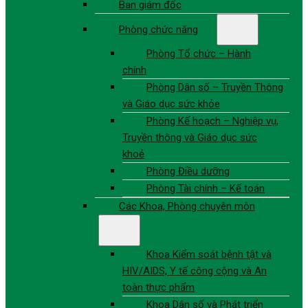
Ban giám đốc
Phòng chức năng
Phòng Tổ chức – Hành
chính
Phòng Dân số – Truyền Thông
và Giáo dục sức khỏe
Phòng Kế hoạch – Nghiệp vụ,
Truyền thông và Giáo dục sức
khoẻ
Phòng Điều dưỡng
Phòng Tài chính – Kế toán
Các Khoa, Phòng chuyên môn
Khoa Kiểm soát bệnh tật và
HIV/AIDS, Y tế công cộng và An
toàn thực phẩm
Khoa Dân số và Phát triển