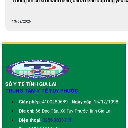
Thông tin cơ sở khám bệnh, chữa bệnh đáp ứng yêu c
13/02/2026
SỞ Y TẾ TỈNH GIA LAI
TRUNG TÂM Y TẾ TUY PHƯỚC
Giấy phép:
4100289689 -
Ngày cấp:
15/12/1998
Địa chỉ:
66 Đào Tấn, Xã Tuy Phước, tỉnh Gia Lai
Điện thoại:
0256.3833315