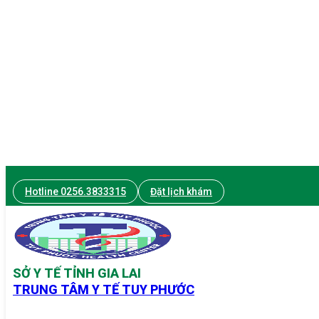
Hotline 0256.3833315
Đặt lịch khám
SỞ Y TẾ TỈNH GIA LAI
TRUNG TÂM Y TẾ TUY PHƯỚC