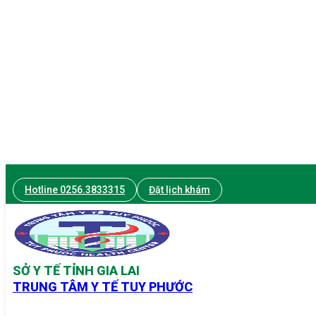
Hotline 0256.3833315
Đặt lịch khám
SỞ Y TẾ TỈNH GIA LAI
TRUNG TÂM Y TẾ TUY PHƯỚC